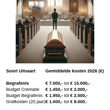
Soort Uitvaart
Gemiddelde kosten 2026 (€)
Begrafenis
€ 7.00
0,-
tot
€ 15.000,-
Budget Crematie
€
1.450,-
tot
€ 2.000,-
Budget B
egrafenis
€
1.950,-
tot
€ 2.500,-
Grafkosten (20 jaar)
€
1.000,-
tot
€ 8.000
,-