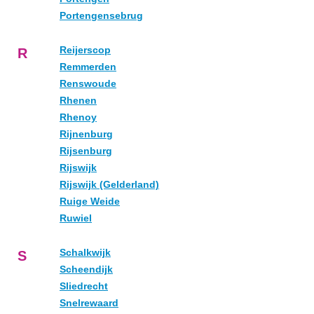
Portengensebrug
Reijerscop
R
Remmerden
Renswoude
Rhenen
Rhenoy
Rijnenburg
Rijsenburg
Rijswijk
Rijswijk (Gelderland)
Ruige Weide
Ruwiel
Schalkwijk
S
Scheendijk
Sliedrecht
Snelrewaard