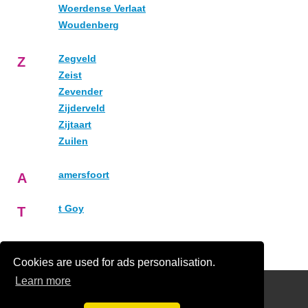
Woerdense Verlaat
Woudenberg
Zegveld
Z
Zeist
Zevender
Zijderveld
Zijtaart
Zuilen
amersfoort
A
t Goy
T
Cookies are used for ads personalisation.
Learn more
Links