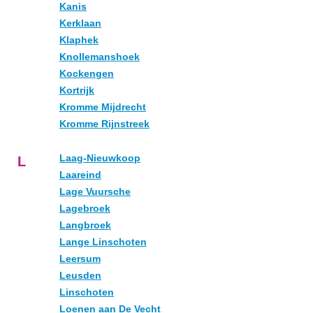
Kanis
Kerklaan
Klaphek
Knollemanshoek
Kockengen
Kortrijk
Kromme Mijdrecht
Kromme Rijnstreek
Laag-Nieuwkoop
L
Laareind
Lage Vuursche
Lagebroek
Langbroek
Lange Linschoten
Leersum
Leusden
Linschoten
Loenen aan De Vecht