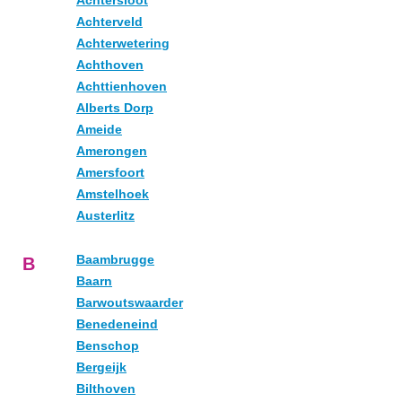
Achtersloot
Achterveld
Achterwetering
Achthoven
Achttienhoven
Alberts Dorp
Ameide
Amerongen
Amersfoort
Amstelhoek
Austerlitz
Baambrugge
B
Baarn
Barwoutswaarder
Benedeneind
Benschop
Bergeijk
Bilthoven