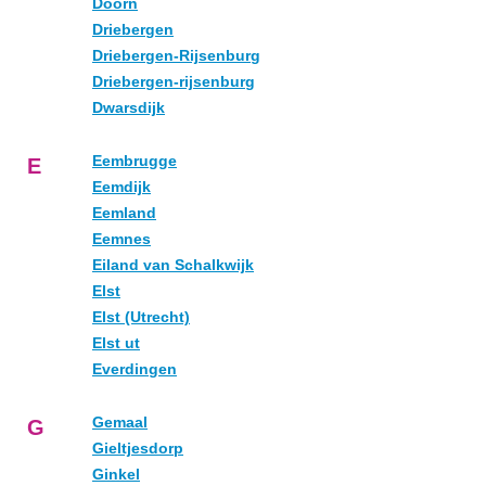
Doorn
Driebergen
Driebergen-Rijsenburg
Driebergen-rijsenburg
Dwarsdijk
Eembrugge
E
Eemdijk
Eemland
Eemnes
Eiland van Schalkwijk
Elst
Elst (Utrecht)
Elst ut
Everdingen
Gemaal
G
Gieltjesdorp
Ginkel