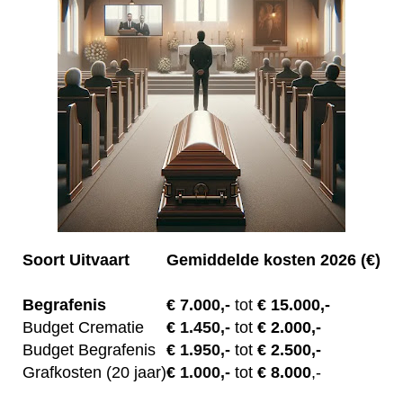
Soort Uitvaart
Gemiddelde kosten 2026 (€)
Begrafenis
€ 7.00
0,-
tot
€ 15.000,-
Budget Crematie
€
1.450,-
tot
€ 2.000,-
Budget B
egrafenis
€
1.950,-
tot
€ 2.500,-
Grafkosten (20 jaar)
€
1.000,-
tot
€ 8.000
,-