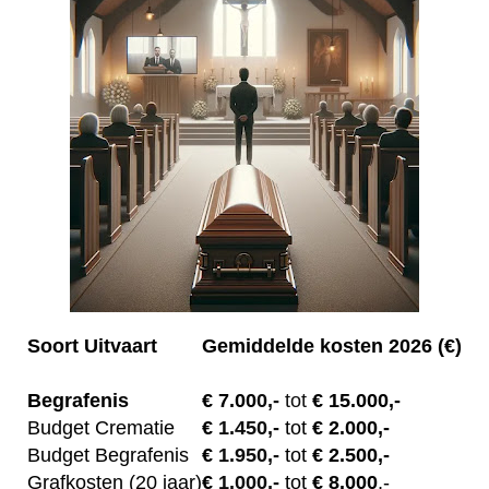
Soort Uitvaart
Gemiddelde kosten 2026 (€)
Begrafenis
€ 7.00
0,-
tot
€ 15.000,-
Budget Crematie
€
1.450,-
tot
€ 2.000,-
Budget B
egrafenis
€
1.950,-
tot
€ 2.500,-
Grafkosten (20 jaar)
€
1.000,-
tot
€ 8.000
,-