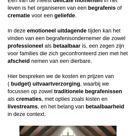
Een van de meest
delicate
momenten
in het
leven is het organiseren van een
begrafenis
of
crematie
voor een
geliefde
.
In deze
emotioneel
uitdagende
tijden kan het
vinden van een begrafenisondernemer die zowel
professioneel
als
betaalbaar
is, een zegen zijn
voor families die zich geconfronteerd zien met het
afscheid
nemen van een dierbare.
Hier bespreken we de kosten en prijzen van
(
budget) uitvaartverzorging
, waarbij we
focussen op zowel
traditionele
begrafenissen
als
crematies
, met opties zoals kisten en
livestreams
, en het belang van
betaalbaarheid
in deze context.