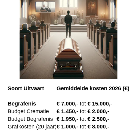
Soort Uitvaart
Gemiddelde kosten 2026 (€)
Begrafenis
€ 7.00
0,-
tot
€ 15.000,-
Budget Crematie
€
1.450,-
tot
€ 2.000,-
Budget B
egrafenis
€
1.950,-
tot
€ 2.500,-
Grafkosten (20 jaar)
€
1.000,-
tot
€ 8.000
,-