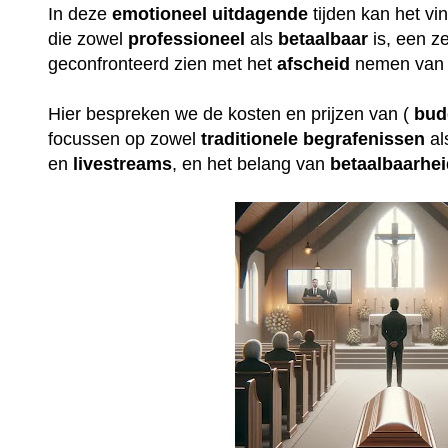
In deze
emotioneel
uitdagende
tijden kan het v
die zowel
professioneel
als
betaalbaar
is, een ze
geconfronteerd zien met het
afscheid
nemen van 
Hier bespreken we de kosten en prijzen van (
bud
focussen op zowel
traditionele
begrafenissen
al
en
livestreams
, en het belang van
betaalbaarhe