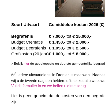
Soort Uitvaart
Gemiddelde kosten 2026 (€)
Begrafenis
€ 7.00
0,-
tot
€ 15.000,-
Budget Crematie
€
1.450,-
tot
€ 2.000,-
Budget B
egrafenis
€
1.950,-
tot
€ 2.500,-
Grafkosten (20 jaar)
€
1.000,-
tot
€ 8.000
,-
> Bekijk
hier
de goedkoopste en duurste gemeentelijke begraafp
✅
Iedere uitvaartdienst in Dronten is maatwerk. Naar 
wij u de tweede dag een heldere offerte, zodat u weet w
Vul dit formulier in en we bellen u direct terug
Het is geen geheim dat de kosten van een begrafe
zijn.