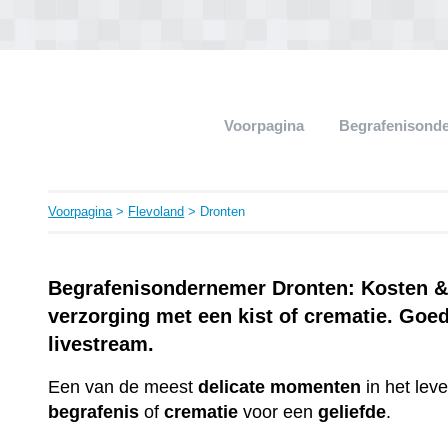
Voorpagina
Begrafenisond
Voorpagina
>
Flevoland
> Dronten
Begrafenisondernemer Dronten: Kosten & 
verzorging met een kist of crematie. Goe
livestream.
Een van de meest
delicate
momenten
in het lev
begrafenis
of
crematie
voor een
geliefde
.