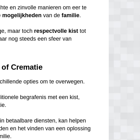
chte en zinvolle manieren om eer te
e
mogelijkheden
van de
familie
.
ige, maar toch
respectvolle
kist
tot
maar nog steeds een sfeer van
 of Crematie
rschillende opties om te overwegen.
tionele begrafenis met een kist,
tie.
in betaalbare diensten, kan helpen
eden en het vinden van een oplossing
ilie.