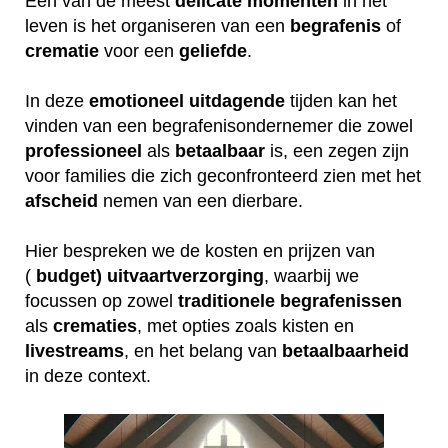
Een van de meest
delicate
momenten
in het
leven is het organiseren van een
begrafenis
of
crematie
voor een
geliefde
.
In deze
emotioneel
uitdagende
tijden kan het
vinden van een begrafenisondernemer die zowel
professioneel
als
betaalbaar
is, een zegen zijn
voor families die zich geconfronteerd zien met het
afscheid
nemen van een dierbare.
Hier bespreken we de kosten en prijzen van
(
budget) uitvaartverzorging
, waarbij we
focussen op zowel
traditionele
begrafenissen
als
crematies
, met opties zoals kisten en
livestreams
, en het belang van
betaalbaarheid
in deze context.