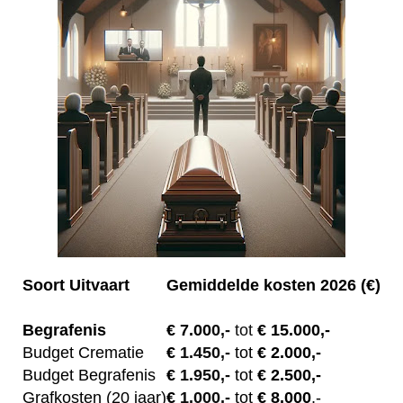
Soort Uitvaart
Gemiddelde kosten 2026 (€)
Begrafenis
€ 7.00
0,-
tot
€ 15.000,-
Budget Crematie
€
1.450,-
tot
€ 2.000,-
Budget B
egrafenis
€
1.950,-
tot
€ 2.500,-
Grafkosten (20 jaar)
€
1.000,-
tot
€ 8.000
,-