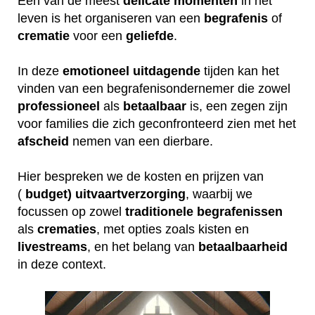
Een van de meest
delicate
momenten
in het
leven is het organiseren van een
begrafenis
of
crematie
voor een
geliefde
.
In deze
emotioneel
uitdagende
tijden kan het
vinden van een begrafenisondernemer die zowel
professioneel
als
betaalbaar
is, een zegen zijn
voor families die zich geconfronteerd zien met het
afscheid
nemen van een dierbare.
Hier bespreken we de kosten en prijzen van
(
budget) uitvaartverzorging
, waarbij we
focussen op zowel
traditionele
begrafenissen
als
crematies
, met opties zoals kisten en
livestreams
, en het belang van
betaalbaarheid
in deze context.