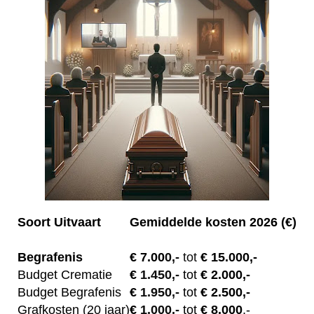
Soort Uitvaart
Gemiddelde kosten 2026 (€)
Begrafenis
€ 7.00
0,-
tot
€ 15.000,-
Budget Crematie
€
1.450,-
tot
€ 2.000,-
Budget B
egrafenis
€
1.950,-
tot
€ 2.500,-
Grafkosten (20 jaar)
€
1.000,-
tot
€ 8.000
,-