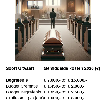
Soort Uitvaart
Gemiddelde kosten 2026 (€)
Begrafenis
€ 7.00
0,-
tot
€ 15.000,-
Budget Crematie
€
1.450,-
tot
€ 2.000,-
Budget B
egrafenis
€
1.950,-
tot
€ 2.500,-
Grafkosten (20 jaar)
€
1.000,-
tot
€ 8.000
,-