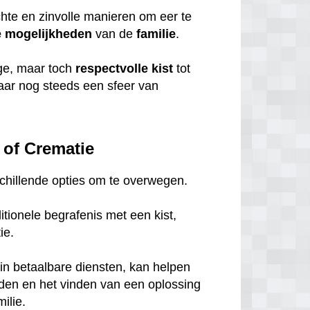
chte en zinvolle manieren om eer te
e
mogelijkheden
van de
familie
.
ige, maar toch
respectvolle
kist
tot
maar nog steeds een sfeer van
 of Crematie
rschillende opties om te overwegen.
tionele begrafenis met een kist,
tie.
in betaalbare diensten, kan helpen
eden en het vinden van een oplossing
ilie.