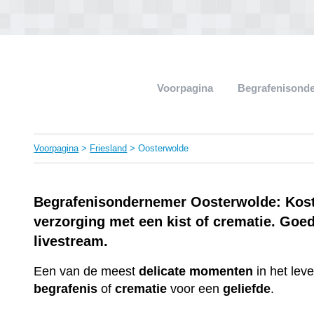
Voorpagina
Begrafenisond
Voorpagina
>
Friesland
> Oosterwolde
Begrafenisondernemer Oosterwolde: Koste
verzorging met een kist of crematie. Goe
livestream.
Een van de meest
delicate
momenten
in het lev
begrafenis
of
crematie
voor een
geliefde
.