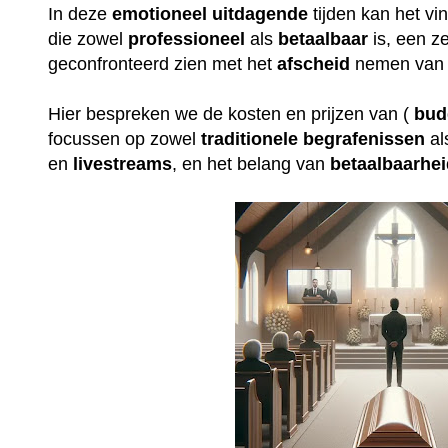
In deze
emotioneel
uitdagende
tijden kan het v
die zowel
professioneel
als
betaalbaar
is, een ze
geconfronteerd zien met het
afscheid
nemen van 
Hier bespreken we de kosten en prijzen van (
bud
focussen op zowel
traditionele
begrafenissen
al
en
livestreams
, en het belang van
betaalbaarhe