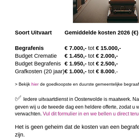
Soort Uitvaart
Gemiddelde kosten 2026 (€)
Begrafenis
€ 7.00
0,-
tot
€ 15.000,-
Budget Crematie
€
1.450,-
tot
€ 2.000,-
Budget B
egrafenis
€
1.950,-
tot
€ 2.500,-
Grafkosten (20 jaar)
€
1.000,-
tot
€ 8.000
,-
> Bekijk
hier
de goedkoopste en duurste gemeentelijke begraafp
✅
Iedere uitvaartdienst in Oosterwolde is maatwerk. N
geven wij u de tweede dag een heldere offerte, zodat u 
verwachten.
Vul dit formulier in en we bellen u direct ter
Het is geen geheim dat de kosten van een begrafe
zijn.