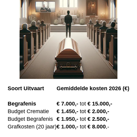
Soort Uitvaart
Gemiddelde kosten 2026 (€)
Begrafenis
€ 7.00
0,-
tot
€ 15.000,-
Budget Crematie
€
1.450,-
tot
€ 2.000,-
Budget B
egrafenis
€
1.950,-
tot
€ 2.500,-
Grafkosten (20 jaar)
€
1.000,-
tot
€ 8.000
,-