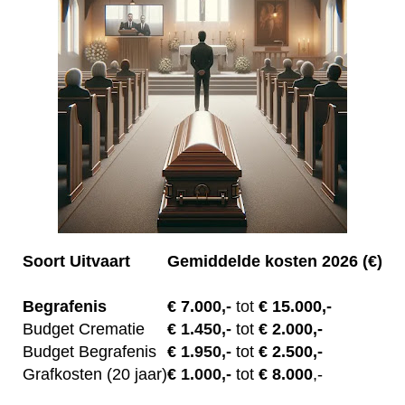
Soort Uitvaart
Gemiddelde kosten 2026 (€)
Begrafenis
€ 7.00
0,-
tot
€ 15.000,-
Budget Crematie
€
1.450,-
tot
€ 2.000,-
Budget B
egrafenis
€
1.950,-
tot
€ 2.500,-
Grafkosten (20 jaar)
€
1.000,-
tot
€ 8.000
,-