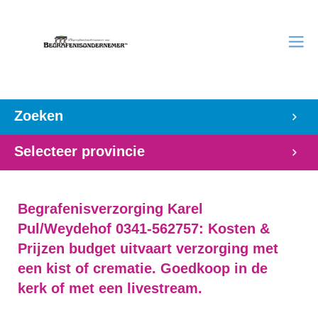
Zoeken
Selecteer provincie
Begrafenisverzorging Karel
Pul/Weydehof 0341-562757: Kosten &
Prijzen budget uitvaart verzorging met
een kist of crematie. Goedkoop in de
kerk of met een livestream.