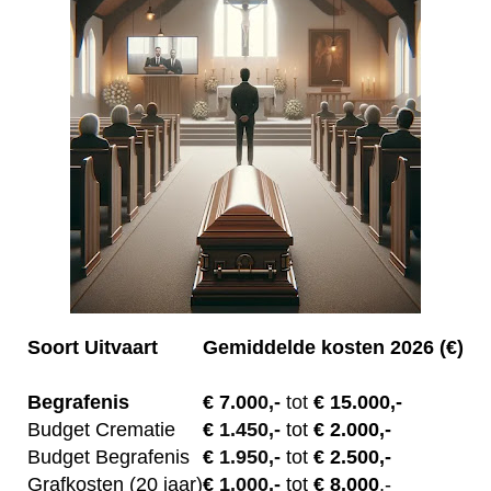
Soort Uitvaart
Gemiddelde kosten 2026 (€)
Begrafenis
€ 7.00
0,-
tot
€ 15.000,-
Budget Crematie
€
1.450,-
tot
€ 2.000,-
Budget B
egrafenis
€
1.950,-
tot
€ 2.500,-
Grafkosten (20 jaar)
€
1.000,-
tot
€ 8.000
,-