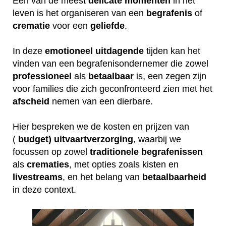
Een van de meest
delicate
momenten
in het
leven is het organiseren van een
begrafenis
of
crematie
voor een
geliefde
.
In deze
emotioneel
uitdagende
tijden kan het
vinden van een begrafenisondernemer die zowel
professioneel
als
betaalbaar
is, een zegen zijn
voor families die zich geconfronteerd zien met het
afscheid
nemen van een dierbare.
Hier bespreken we de kosten en prijzen van
(
budget) uitvaartverzorging
, waarbij we
focussen op zowel
traditionele
begrafenissen
als
crematies
, met opties zoals kisten en
livestreams
, en het belang van
betaalbaarheid
in deze context.