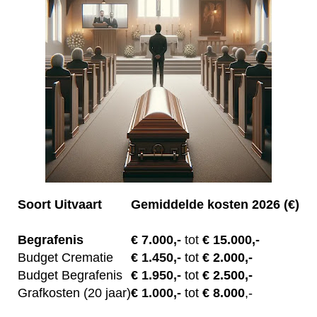
Soort Uitvaart
Gemiddelde kosten 2026 (€)
Begrafenis
€ 7.00
0,-
tot
€ 15.000,-
Budget Crematie
€
1.450,-
tot
€ 2.000,-
Budget B
egrafenis
€
1.950,-
tot
€ 2.500,-
Grafkosten (20 jaar)
€
1.000,-
tot
€ 8.000
,-