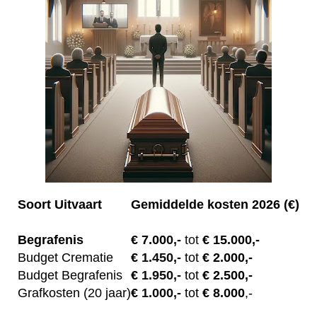
Soort Uitvaart
Gemiddelde kosten 2026 (€)
Begrafenis
€ 7.00
0,-
tot
€ 15.000,-
Budget Crematie
€
1.450,-
tot
€ 2.000,-
Budget B
egrafenis
€
1.950,-
tot
€ 2.500,-
Grafkosten (20 jaar)
€
1.000,-
tot
€ 8.000
,-