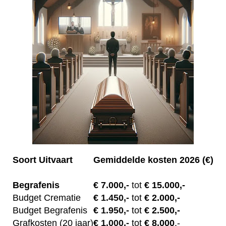
Soort Uitvaart
Gemiddelde kosten 2026 (€)
Begrafenis
€ 7.00
0,-
tot
€ 15.000,-
Budget Crematie
€
1.450,-
tot
€ 2.000,-
Budget B
egrafenis
€
1.950,-
tot
€ 2.500,-
Grafkosten (20 jaar)
€
1.000,-
tot
€ 8.000
,-