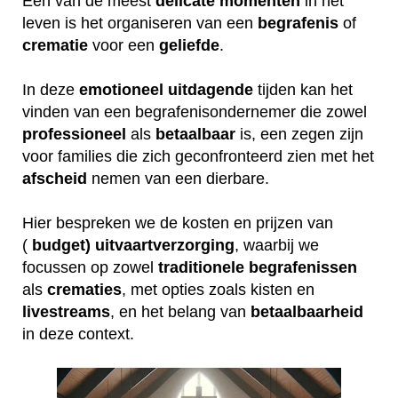
Een van de meest
delicate
momenten
in het
leven is het organiseren van een
begrafenis
of
crematie
voor een
geliefde
.
In deze
emotioneel
uitdagende
tijden kan het
vinden van een begrafenisondernemer die zowel
professioneel
als
betaalbaar
is, een zegen zijn
voor families die zich geconfronteerd zien met het
afscheid
nemen van een dierbare.
Hier bespreken we de kosten en prijzen van
(
budget) uitvaartverzorging
, waarbij we
focussen op zowel
traditionele
begrafenissen
als
crematies
, met opties zoals kisten en
livestreams
, en het belang van
betaalbaarheid
in deze context.