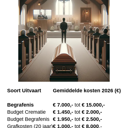
Soort Uitvaart
Gemiddelde kosten 2026 (€)
Begrafenis
€ 7.00
0,-
tot
€ 15.000,-
Budget Crematie
€
1.450,-
tot
€ 2.000,-
Budget B
egrafenis
€
1.950,-
tot
€ 2.500,-
Grafkosten (20 jaar)
€
1.000,-
tot
€ 8.000
,-