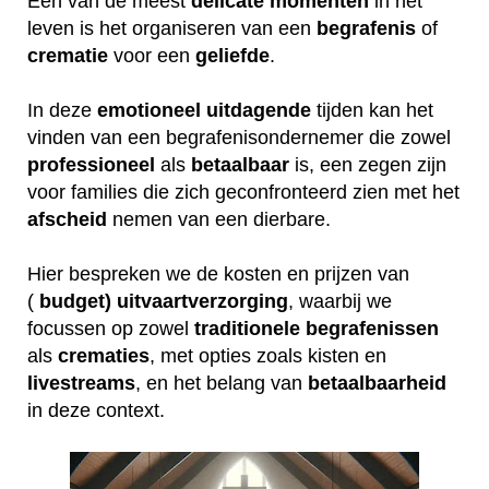
Een van de meest
delicate
momenten
in het
leven is het organiseren van een
begrafenis
of
crematie
voor een
geliefde
.
In deze
emotioneel
uitdagende
tijden kan het
vinden van een begrafenisondernemer die zowel
professioneel
als
betaalbaar
is, een zegen zijn
voor families die zich geconfronteerd zien met het
afscheid
nemen van een dierbare.
Hier bespreken we de kosten en prijzen van
(
budget) uitvaartverzorging
, waarbij we
focussen op zowel
traditionele
begrafenissen
als
crematies
, met opties zoals kisten en
livestreams
, en het belang van
betaalbaarheid
in deze context.