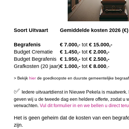
Soort Uitvaart
Gemiddelde kosten 2026 (€)
Begrafenis
€ 7.00
0,-
tot
€ 15.000,-
Budget Crematie
€
1.450,-
tot
€ 2.000,-
Budget B
egrafenis
€
1.950,-
tot
€ 2.500,-
Grafkosten (20 jaar)
€
1.000,-
tot
€ 8.000
,-
> Bekijk
hier
de goedkoopste en duurste gemeentelijke begraafp
✅
Iedere uitvaartdienst in Nieuwe Pekela is maatwerk.
geven wij u de tweede dag een heldere offerte, zodat u 
verwachten.
Vul dit formulier in en we bellen u direct ter
Het is geen geheim dat de kosten van een begrafe
zijn.