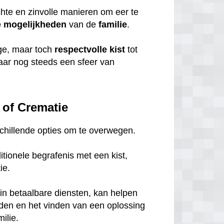
chte en zinvolle manieren om eer te
e
mogelijkheden
van de
familie
.
ige, maar toch
respectvolle
kist
tot
maar nog steeds een sfeer van
 of Crematie
rschillende opties om te overwegen.
tionele begrafenis met een kist,
tie.
in betaalbare diensten, kan helpen
eden en het vinden van een oplossing
ilie.