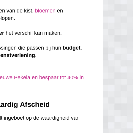
en van de kist,
bloemen
en
plopen.
er
het verschil kan maken.
ssingen die passen bij hun
budget
,
ienstverlening
.
ieuwe Pekela en bespaar tot 40% in
ardig Afscheid
dt ingeboet op de waardigheid van