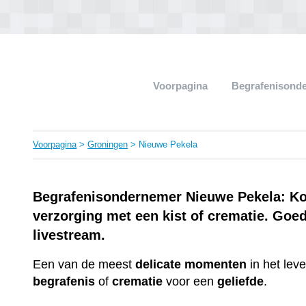
Voorpagina
Begrafenisond
Voorpagina
>
Groningen
> Nieuwe Pekela
Begrafenisondernemer Nieuwe Pekela: Kos
verzorging met een kist of crematie. Goe
livestream.
Een van de meest
delicate
momenten
in het lev
begrafenis
of
crematie
voor een
geliefde
.