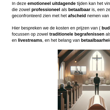
In deze
emotioneel
uitdagende
tijden kan het v
die zowel
professioneel
als
betaalbaar
is, een ze
geconfronteerd zien met het
afscheid
nemen van 
Hier bespreken we de kosten en prijzen van (
bud
focussen op zowel
traditionele
begrafenissen
al
en
livestreams
, en het belang van
betaalbaarhe