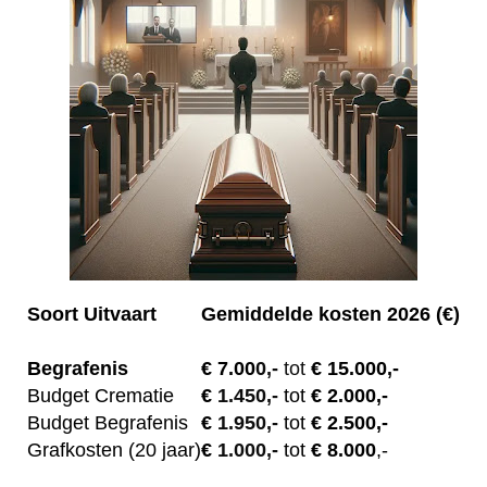
Soort Uitvaart
Gemiddelde kosten 2026 (€)
Begrafenis
€ 7.00
0,-
tot
€ 15.000,-
Budget Crematie
€
1.450,-
tot
€ 2.000,-
Budget B
egrafenis
€
1.950,-
tot
€ 2.500,-
Grafkosten (20 jaar)
€
1.000,-
tot
€ 8.000
,-