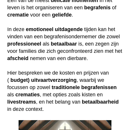
Een van de meest
delicate
momenten
in het
leven is het organiseren van een
begrafenis
of
crematie
voor een
geliefde
.
In deze
emotioneel
uitdagende
tijden kan het
vinden van een begrafenisondernemer die zowel
professioneel
als
betaalbaar
is, een zegen zijn
voor families die zich geconfronteerd zien met het
afscheid
nemen van een dierbare.
Hier bespreken we de kosten en prijzen van
(
budget) uitvaartverzorging
, waarbij we
focussen op zowel
traditionele
begrafenissen
als
crematies
, met opties zoals kisten en
livestreams
, en het belang van
betaalbaarheid
in deze context.