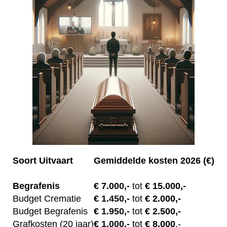
Soort Uitvaart
Gemiddelde kosten 2026 (€)
Begrafenis
€ 7.00
0,-
tot
€ 15.000,-
Budget Crematie
€
1.450,-
tot
€ 2.000,-
Budget B
egrafenis
€
1.950,-
tot
€ 2.500,-
Grafkosten (20 jaar)
€
1.000,-
tot
€ 8.000
,-