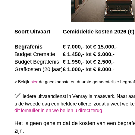
Soort Uitvaart
Gemiddelde kosten 2026 (€)
Begrafenis
€ 7.00
0,-
tot
€ 15.000,-
Budget Crematie
€
1.450,-
tot
€ 2.000,-
Budget B
egrafenis
€
1.950,-
tot
€ 2.500,-
Grafkosten (20 jaar)
€
1.000,-
tot
€ 8.000
,-
> Bekijk
hier
de goedkoopste en duurste gemeentelijke begraafp
✅
Iedere uitvaartdienst in Venray is maatwerk. Naar aa
u de tweede dag een heldere offerte, zodat u weet welk
dit formulier in en we bellen u direct terug
Het is geen geheim dat de kosten van een begrafe
zijn.