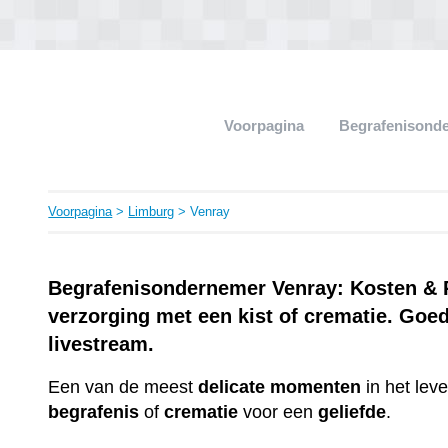
Voorpagina
Begrafenisond
Voorpagina
>
Limburg
> Venray
Begrafenisondernemer Venray: Kosten & P
verzorging met een kist of crematie. Goe
livestream.
Een van de meest
delicate
momenten
in het lev
begrafenis
of
crematie
voor een
geliefde
.