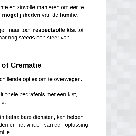
chte en zinvolle manieren om eer te
e
mogelijkheden
van de
familie
.
ige, maar toch
respectvolle
kist
tot
maar nog steeds een sfeer van
 of Crematie
rschillende opties om te overwegen.
tionele begrafenis met een kist,
tie.
in betaalbare diensten, kan helpen
eden en het vinden van een oplossing
ilie.