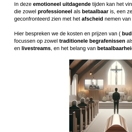
In deze
emotioneel
uitdagende
tijden kan het v
die zowel
professioneel
als
betaalbaar
is, een ze
geconfronteerd zien met het
afscheid
nemen van 
Hier bespreken we de kosten en prijzen van (
bud
focussen op zowel
traditionele
begrafenissen
al
en
livestreams
, en het belang van
betaalbaarhe