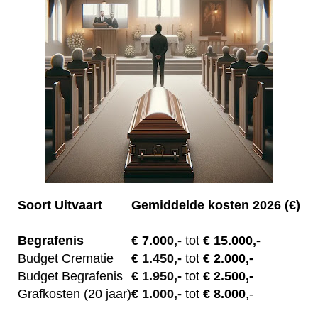
Soort Uitvaart
Gemiddelde kosten 2026 (€)
Begrafenis
€ 7.00
0,-
tot
€ 15.000,-
Budget Crematie
€
1.450,-
tot
€ 2.000,-
Budget B
egrafenis
€
1.950,-
tot
€ 2.500,-
Grafkosten (20 jaar)
€
1.000,-
tot
€ 8.000
,-