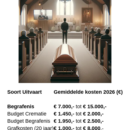
Soort Uitvaart
Gemiddelde kosten 2026 (€)
Begrafenis
€ 7.00
0,-
tot
€ 15.000,-
Budget Crematie
€
1.450,-
tot
€ 2.000,-
Budget B
egrafenis
€
1.950,-
tot
€ 2.500,-
Grafkosten (20 jaar)
€
1.000,-
tot
€ 8.000
,-