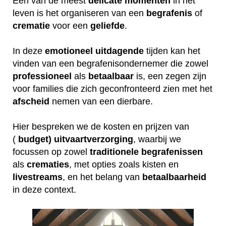
Een van de meest
delicate
momenten
in het
leven is het organiseren van een
begrafenis
of
crematie
voor een
geliefde
.
In deze
emotioneel
uitdagende
tijden kan het
vinden van een begrafenisondernemer die zowel
professioneel
als
betaalbaar
is, een zegen zijn
voor families die zich geconfronteerd zien met het
afscheid
nemen van een dierbare.
Hier bespreken we de kosten en prijzen van
(
budget) uitvaartverzorging
, waarbij we
focussen op zowel
traditionele
begrafenissen
als
crematies
, met opties zoals kisten en
livestreams
, en het belang van
betaalbaarheid
in deze context.