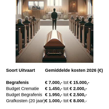
Soort Uitvaart
Gemiddelde kosten 2026 (€)
Begrafenis
€ 7.00
0,-
tot
€ 15.000,-
Budget Crematie
€
1.450,-
tot
€ 2.000,-
Budget B
egrafenis
€
1.950,-
tot
€ 2.500,-
Grafkosten (20 jaar)
€
1.000,-
tot
€ 8.000
,-