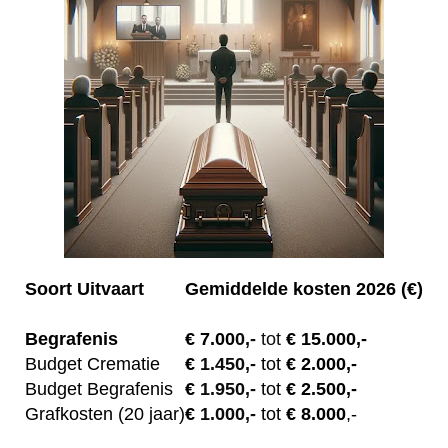
Soort Uitvaart
Gemiddelde kosten 2026 (€)
Begrafenis
€ 7.00
0,-
tot
€ 15.000,-
Budget Crematie
€
1.450,-
tot
€ 2.000,-
Budget B
egrafenis
€
1.950,-
tot
€ 2.500,-
Grafkosten (20 jaar)
€
1.000,-
tot
€ 8.000
,-