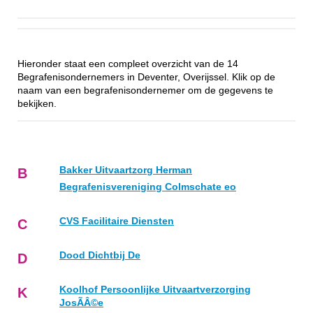
Hieronder staat een compleet overzicht van de 14
Begrafenisondernemers in Deventer, Overijssel. Klik op de
naam van een begrafenisondernemer om de gegevens te
bekijken.
Bakker Uitvaartzorg Herman
B
Begrafenisvereniging Colmschate eo
CVS Facilitaire Diensten
C
Dood Dichtbij De
D
Koolhof Persoonlijke Uitvaartverzorging
K
JosÃÂ©e