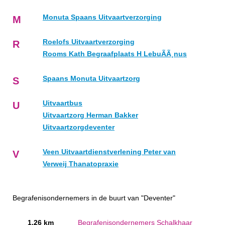
Monuta Spaans Uitvaartverzorging
M
Roelofs Uitvaartverzorging
R
Rooms Kath Begraafplaats H LebuÃÃ¸nus
Spaans Monuta Uitvaartzorg
S
Uitvaartbus
U
Uitvaartzorg Herman Bakker
Uitvaartzorgdeventer
Veen Uitvaartdienstverlening Peter van
V
Verweij Thanatopraxie
Begrafenisondernemers in de buurt van "Deventer"
1.26 km
Begrafenisondernemers Schalkhaar