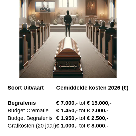
Soort Uitvaart
Gemiddelde kosten 2026 (€)
Begrafenis
€ 7.00
0,-
tot
€ 15.000,-
Budget Crematie
€
1.450,-
tot
€ 2.000,-
Budget B
egrafenis
€
1.950,-
tot
€ 2.500,-
Grafkosten (20 jaar)
€
1.000,-
tot
€ 8.000
,-