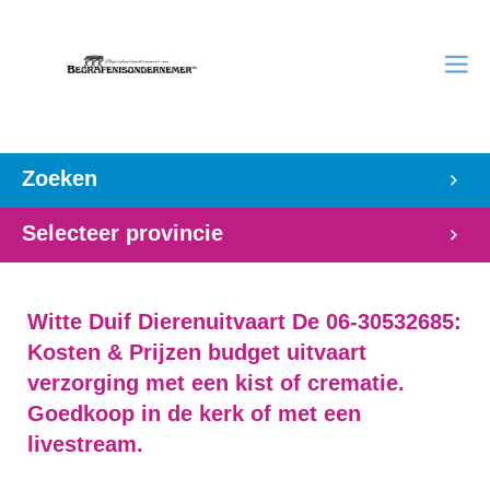
Zoeken
Selecteer provincie
Witte Duif Dierenuitvaart De 06-30532685:
Kosten & Prijzen budget uitvaart
verzorging met een kist of crematie.
Goedkoop in de kerk of met een
livestream.