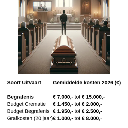
Soort Uitvaart
Gemiddelde kosten 2026 (€)
Begrafenis
€ 7.00
0,-
tot
€ 15.000,-
Budget Crematie
€
1.450,-
tot
€ 2.000,-
Budget B
egrafenis
€
1.950,-
tot
€ 2.500,-
Grafkosten (20 jaar)
€
1.000,-
tot
€ 8.000
,-