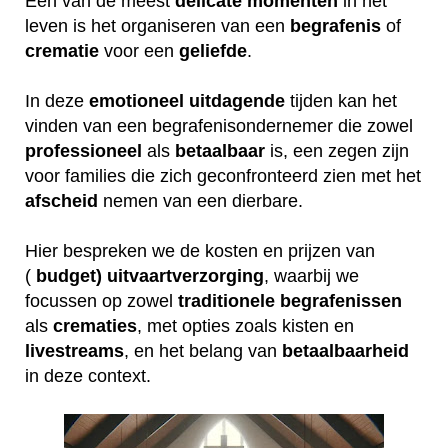
Een van de meest
delicate
momenten
in het
leven is het organiseren van een
begrafenis
of
crematie
voor een
geliefde
.
In deze
emotioneel
uitdagende
tijden kan het
vinden van een begrafenisondernemer die zowel
professioneel
als
betaalbaar
is, een zegen zijn
voor families die zich geconfronteerd zien met het
afscheid
nemen van een dierbare.
Hier bespreken we de kosten en prijzen van
(
budget) uitvaartverzorging
, waarbij we
focussen op zowel
traditionele
begrafenissen
als
crematies
, met opties zoals kisten en
livestreams
, en het belang van
betaalbaarheid
in deze context.