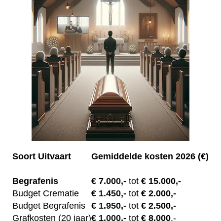
Soort Uitvaart
Gemiddelde kosten 2026 (€)
Begrafenis
€ 7.00
0,-
tot
€ 15.000,-
Budget Crematie
€
1.450,-
tot
€ 2.000,-
Budget B
egrafenis
€
1.950,-
tot
€ 2.500,-
Grafkosten (20 jaar)
€
1.000,-
tot
€ 8.000
,-