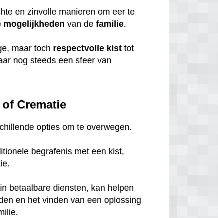
chte en zinvolle manieren om eer te
e
mogelijkheden
van de
familie
.
ige, maar toch
respectvolle
kist
tot
maar nog steeds een sfeer van
 of Crematie
rschillende opties om te overwegen.
tionele begrafenis met een kist,
tie.
in betaalbare diensten, kan helpen
eden en het vinden van een oplossing
ilie.