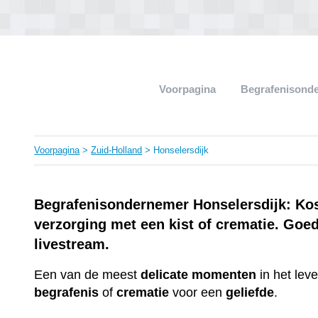
Voorpagina
Begrafenisond
Voorpagina
>
Zuid-Holland
> Honselersdijk
Begrafenisondernemer Honselersdijk: Kost
verzorging met een kist of crematie. Goe
livestream.
Een van de meest
delicate
momenten
in het lev
begrafenis
of
crematie
voor een
geliefde
.