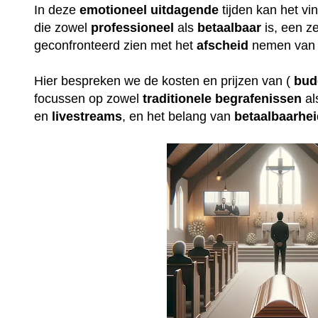
In deze
emotioneel
uitdagende
tijden kan het v
die zowel
professioneel
als
betaalbaar
is, een ze
geconfronteerd zien met het
afscheid
nemen van 
Hier bespreken we de kosten en prijzen van (
bud
focussen op zowel
traditionele
begrafenissen
al
en
livestreams
, en het belang van
betaalbaarhe