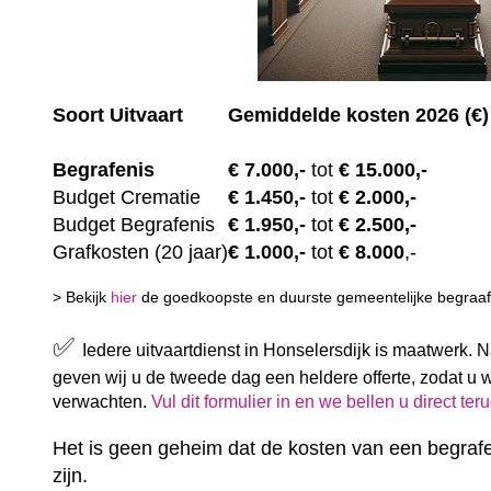
Soort Uitvaart
Gemiddelde kosten 2026 (€)
Begrafenis
€ 7.00
0,-
tot
€ 15.000,-
Budget Crematie
€
1.450,-
tot
€ 2.000,-
Budget B
egrafenis
€
1.950,-
tot
€ 2.500,-
Grafkosten (20 jaar)
€
1.000,-
tot
€ 8.000
,-
> Bekijk
hier
de goedkoopste en duurste gemeentelijke begraafp
✅
Iedere uitvaartdienst in Honselersdijk is maatwerk. 
geven wij u de tweede dag een heldere offerte, zodat u 
verwachten.
Vul dit formulier in en we bellen u direct ter
Het is geen geheim dat de kosten van een begrafe
zijn.