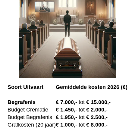
Soort Uitvaart
Gemiddelde kosten 2026 (€)
Begrafenis
€ 7.00
0,-
tot
€ 15.000,-
Budget Crematie
€
1.450,-
tot
€ 2.000,-
Budget B
egrafenis
€
1.950,-
tot
€ 2.500,-
Grafkosten (20 jaar)
€
1.000,-
tot
€ 8.000
,-