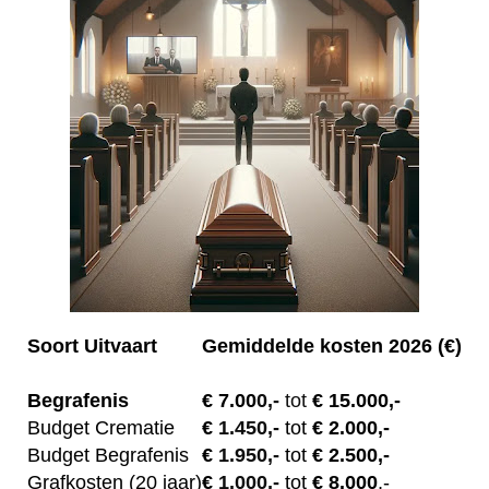
Soort Uitvaart
Gemiddelde kosten 2026 (€)
Begrafenis
€ 7.00
0,-
tot
€ 15.000,-
Budget Crematie
€
1.450,-
tot
€ 2.000,-
Budget B
egrafenis
€
1.950,-
tot
€ 2.500,-
Grafkosten (20 jaar)
€
1.000,-
tot
€ 8.000
,-