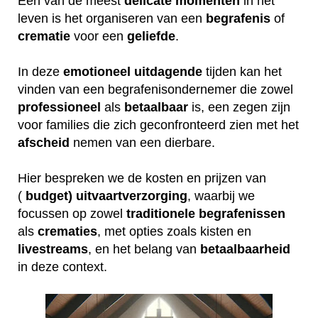
Een van de meest
delicate
momenten
in het
leven is het organiseren van een
begrafenis
of
crematie
voor een
geliefde
.
In deze
emotioneel
uitdagende
tijden kan het
vinden van een begrafenisondernemer die zowel
professioneel
als
betaalbaar
is, een zegen zijn
voor families die zich geconfronteerd zien met het
afscheid
nemen van een dierbare.
Hier bespreken we de kosten en prijzen van
(
budget) uitvaartverzorging
, waarbij we
focussen op zowel
traditionele
begrafenissen
als
crematies
, met opties zoals kisten en
livestreams
, en het belang van
betaalbaarheid
in deze context.