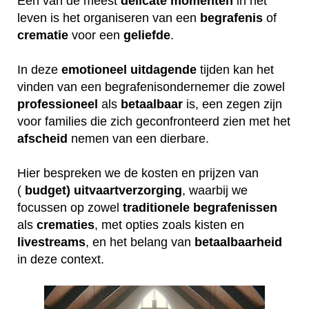
Een van de meest
delicate
momenten
in het
leven is het organiseren van een
begrafenis
of
crematie
voor een
geliefde
.
In deze
emotioneel
uitdagende
tijden kan het
vinden van een begrafenisondernemer die zowel
professioneel
als
betaalbaar
is, een zegen zijn
voor families die zich geconfronteerd zien met het
afscheid
nemen van een dierbare.
Hier bespreken we de kosten en prijzen van
(
budget) uitvaartverzorging
, waarbij we
focussen op zowel
traditionele
begrafenissen
als
crematies
, met opties zoals kisten en
livestreams
, en het belang van
betaalbaarheid
in deze context.