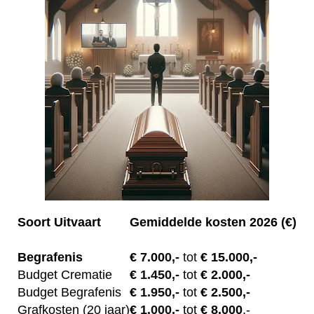
Soort Uitvaart
Gemiddelde kosten 2026 (€)
Begrafenis
€ 7.00
0,-
tot
€ 15.000,-
Budget Crematie
€
1.450,-
tot
€ 2.000,-
Budget B
egrafenis
€
1.950,-
tot
€ 2.500,-
Grafkosten (20 jaar)
€
1.000,-
tot
€ 8.000
,-