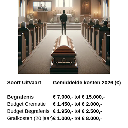
Soort Uitvaart
Gemiddelde kosten 2026 (€)
Begrafenis
€ 7.00
0,-
tot
€ 15.000,-
Budget Crematie
€
1.450,-
tot
€ 2.000,-
Budget B
egrafenis
€
1.950,-
tot
€ 2.500,-
Grafkosten (20 jaar)
€
1.000,-
tot
€ 8.000
,-