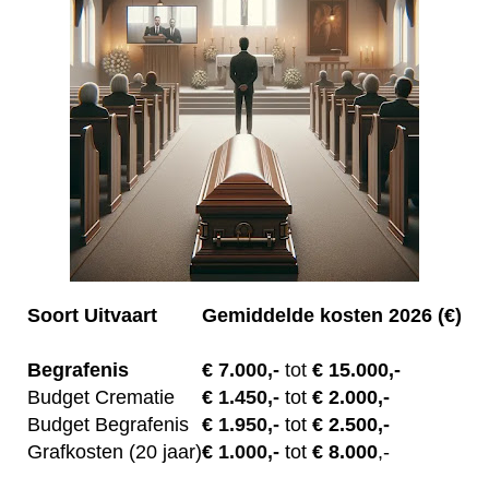
Soort Uitvaart
Gemiddelde kosten 2026 (€)
Begrafenis
€ 7.00
0,-
tot
€ 15.000,-
Budget Crematie
€
1.450,-
tot
€ 2.000,-
Budget B
egrafenis
€
1.950,-
tot
€ 2.500,-
Grafkosten (20 jaar)
€
1.000,-
tot
€ 8.000
,-