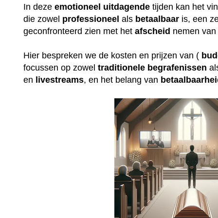
In deze
emotioneel
uitdagende
tijden kan het v
die zowel
professioneel
als
betaalbaar
is, een ze
geconfronteerd zien met het
afscheid
nemen van 
Hier bespreken we de kosten en prijzen van (
bud
focussen op zowel
traditionele
begrafenissen
al
en
livestreams
, en het belang van
betaalbaarhe