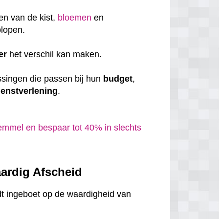
en van de kist,
bloemen
en
plopen.
er
het verschil kan maken.
ssingen die passen bij hun
budget
,
ienstverlening
.
emmel en bespaar tot 40% in slechts
ardig Afscheid
dt ingeboet op de waardigheid van