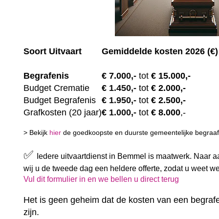
Soort Uitvaart
Gemiddelde kosten 2026 (€)
Begrafenis
€ 7.00
0,-
tot
€ 15.000,-
Budget Crematie
€
1.450,-
tot
€ 2.000,-
Budget B
egrafenis
€
1.950,-
tot
€ 2.500,-
Grafkosten (20 jaar)
€
1.000,-
tot
€ 8.000
,-
> Bekijk
hier
de goedkoopste en duurste gemeentelijke begraafp
✅
Iedere uitvaartdienst in Bemmel is maatwerk. Naar a
wij u de tweede dag een heldere offerte, zodat u weet w
Vul dit formulier in en we bellen u direct terug
Het is geen geheim dat de kosten van een begrafe
zijn.