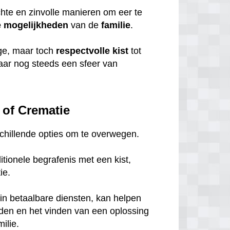
chte en zinvolle manieren om eer te
e
mogelijkheden
van de
familie
.
ige, maar toch
respectvolle
kist
tot
maar nog steeds een sfeer van
 of Crematie
rschillende opties om te overwegen.
tionele begrafenis met een kist,
tie.
in betaalbare diensten, kan helpen
eden en het vinden van een oplossing
ilie.