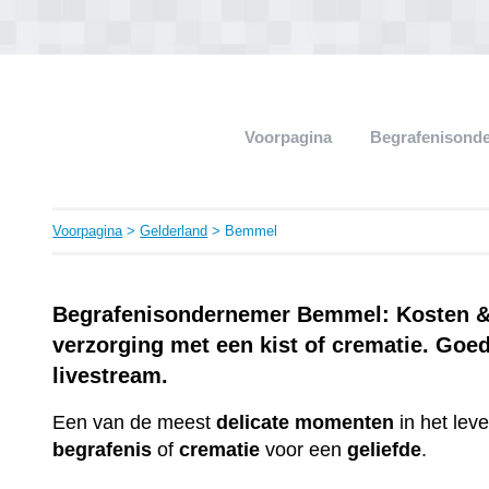
Voorpagina
Begrafenisond
Voorpagina
>
Gelderland
> Bemmel
Begrafenisondernemer Bemmel: Kosten & P
verzorging met een kist of crematie. Goe
livestream.
Een van de meest
delicate
momenten
in het lev
begrafenis
of
crematie
voor een
geliefde
.