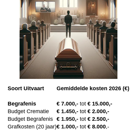
Soort Uitvaart
Gemiddelde kosten 2026 (€)
Begrafenis
€ 7.00
0,-
tot
€ 15.000,-
Budget Crematie
€
1.450,-
tot
€ 2.000,-
Budget B
egrafenis
€
1.950,-
tot
€ 2.500,-
Grafkosten (20 jaar)
€
1.000,-
tot
€ 8.000
,-