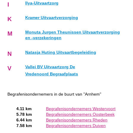
Ilya-Uitvaartzorg
I
Kramer Uitvaartverzorging
K
Monuta Jurgen Theunissen Uitvaartverzorging
M
en -verzekeringen
Natasja Huting Uitvaartbegeleiding
N
Vallei BV Uitvaartzorg De
V
Vredenoord Begraafplaats
Begrafenisondernemers in de buurt van "Arnhem"
4.11 km
Begrafenisondernemers Westervoort
5.78 km
Begrafenisondernemers Oosterbeek
6.44 km
Begrafenisondernemers Rheden
7.58 km
Begrafenisondernemers Duiven