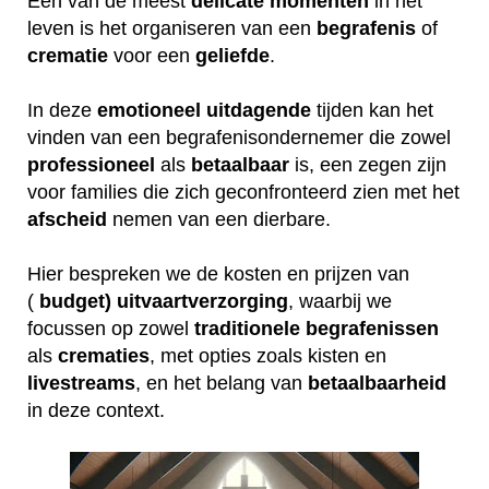
Een van de meest
delicate
momenten
in het
leven is het organiseren van een
begrafenis
of
crematie
voor een
geliefde
.
In deze
emotioneel
uitdagende
tijden kan het
vinden van een begrafenisondernemer die zowel
professioneel
als
betaalbaar
is, een zegen zijn
voor families die zich geconfronteerd zien met het
afscheid
nemen van een dierbare.
Hier bespreken we de kosten en prijzen van
(
budget) uitvaartverzorging
, waarbij we
focussen op zowel
traditionele
begrafenissen
als
crematies
, met opties zoals kisten en
livestreams
, en het belang van
betaalbaarheid
in deze context.