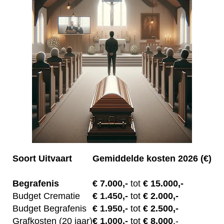
Soort Uitvaart
Gemiddelde kosten 2026 (€)
Begrafenis
€ 7.00
0,-
tot
€ 15.000,-
Budget Crematie
€
1.450,-
tot
€ 2.000,-
Budget B
egrafenis
€
1.950,-
tot
€ 2.500,-
Grafkosten (20 jaar)
€
1.000,-
tot
€ 8.000
,-