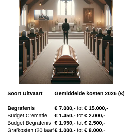
Soort Uitvaart
Gemiddelde kosten 2026 (€)
Begrafenis
€ 7.00
0,-
tot
€ 15.000,-
Budget Crematie
€
1.450,-
tot
€ 2.000,-
Budget B
egrafenis
€
1.950,-
tot
€ 2.500,-
Grafkosten (20 jaar)
€
1.000,-
tot
€ 8.000
,-