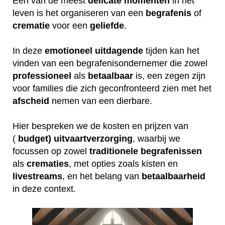
Een van de meest
delicate
momenten
in het
leven is het organiseren van een
begrafenis
of
crematie
voor een
geliefde
.
In deze
emotioneel
uitdagende
tijden kan het
vinden van een begrafenisondernemer die zowel
professioneel
als
betaalbaar
is, een zegen zijn
voor families die zich geconfronteerd zien met het
afscheid
nemen van een dierbare.
Hier bespreken we de kosten en prijzen van
(
budget) uitvaartverzorging
, waarbij we
focussen op zowel
traditionele
begrafenissen
als
crematies
, met opties zoals kisten en
livestreams
, en het belang van
betaalbaarheid
in deze context.