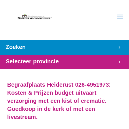
Zoeken
Selecteer provincie
Begraafplaats Heiderust 026-4951973:
Kosten & Prijzen budget uitvaart
verzorging met een kist of crematie.
Goedkoop in de kerk of met een
livestream.