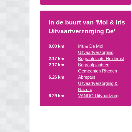
In de buurt van 'Mol & Iris
Uitvaartverzorging De'
0.00 km
Iris & De Mol
Uitvaartverzorging
2.17 km
Begraafplaats Heiderust
2.17 km
Begraafplaatsen
Gemeenten Rheden
6.26 km
Abreptus
Uitvaartverzorging &
Nazorg
6.29 km
VANDO Uitvaartzorg