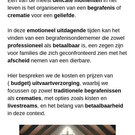
Een van de meest
delicate
momenten
in het
leven is het organiseren van een
begrafenis
of
crematie
voor een
geliefde
.
In deze
emotioneel
uitdagende
tijden kan het
vinden van een begrafenisondernemer die zowel
professioneel
als
betaalbaar
is, een zegen zijn
voor families die zich geconfronteerd zien met het
afscheid
nemen van een dierbare.
Hier bespreken we de kosten en prijzen van
(
budget) uitvaartverzorging
, waarbij we
focussen op zowel
traditionele
begrafenissen
als
crematies
, met opties zoals kisten en
livestreams
, en het belang van
betaalbaarheid
in deze context.