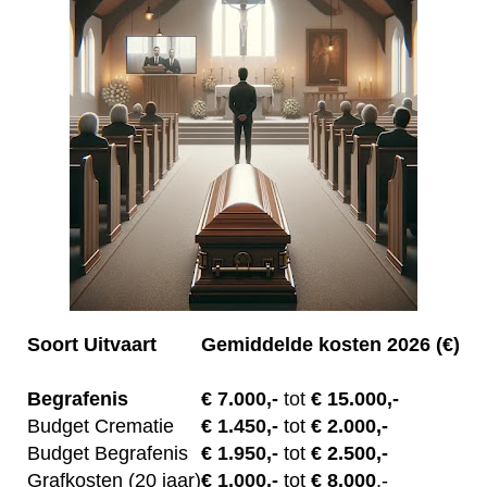
Soort Uitvaart
Gemiddelde kosten 2026 (€)
Begrafenis
€ 7.00
0,-
tot
€ 15.000,-
Budget Crematie
€
1.450,-
tot
€ 2.000,-
Budget B
egrafenis
€
1.950,-
tot
€ 2.500,-
Grafkosten (20 jaar)
€
1.000,-
tot
€ 8.000
,-