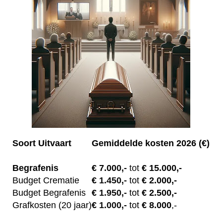
Soort Uitvaart
Gemiddelde kosten 2026 (€)
Begrafenis
€ 7.00
0,-
tot
€ 15.000,-
Budget Crematie
€
1.450,-
tot
€ 2.000,-
Budget B
egrafenis
€
1.950,-
tot
€ 2.500,-
Grafkosten (20 jaar)
€
1.000,-
tot
€ 8.000
,-