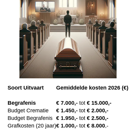
Soort Uitvaart
Gemiddelde kosten 2026 (€)
Begrafenis
€ 7.00
0,-
tot
€ 15.000,-
Budget Crematie
€
1.450,-
tot
€ 2.000,-
Budget B
egrafenis
€
1.950,-
tot
€ 2.500,-
Grafkosten (20 jaar)
€
1.000,-
tot
€ 8.000
,-