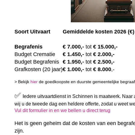
Soort Uitvaart
Gemiddelde kosten 2026 (€)
Begrafenis
€ 7.00
0,-
tot
€ 15.000,-
Budget Crematie
€
1.450,-
tot
€ 2.000,-
Budget B
egrafenis
€
1.950,-
tot
€ 2.500,-
Grafkosten (20 jaar)
€
1.000,-
tot
€ 8.000
,-
> Bekijk
hier
de goedkoopste en duurste gemeentelijke begraafp
✅
Iedere uitvaartdienst in Schinnen is maatwerk. Naar
wij u de tweede dag een heldere offerte, zodat u weet w
Vul dit formulier in en we bellen u direct terug
Het is geen geheim dat de kosten van een begrafe
zijn.