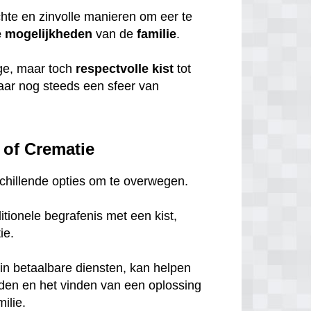
chte en zinvolle manieren om eer te
e
mogelijkheden
van de
familie
.
ige, maar toch
respectvolle
kist
tot
maar nog steeds een sfeer van
 of Crematie
rschillende opties om te overwegen.
tionele begrafenis met een kist,
tie.
in betaalbare diensten, kan helpen
eden en het vinden van een oplossing
ilie.