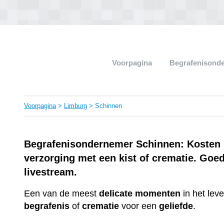
Voorpagina
Begrafenisond
Voorpagina
>
Limburg
> Schinnen
Begrafenisondernemer Schinnen: Kosten &
verzorging met een kist of crematie. Goe
livestream.
Een van de meest
delicate
momenten
in het lev
begrafenis
of
crematie
voor een
geliefde
.