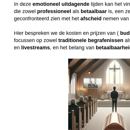
In deze
emotioneel
uitdagende
tijden kan het v
die zowel
professioneel
als
betaalbaar
is, een ze
geconfronteerd zien met het
afscheid
nemen van 
Hier bespreken we de kosten en prijzen van (
bud
focussen op zowel
traditionele
begrafenissen
al
en
livestreams
, en het belang van
betaalbaarhe