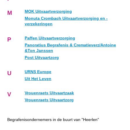
MOK Uitvaartverzorging
M
Monuta Crombach Uitvaartverzorging en -
verzekeringen
Paffen Uitvaartverzorging
P
Pancratius Begrafenis & Crematieverz/Antoine
&Ton Janssen
Post Uitvaartzorg
URNS Europe
U
Uit Het Leven
Vrouenraets Uitvaartzaak
V
Vrouenraets Uitvaartzorg
Begrafenisondernemers in de buurt van "Heerlen"