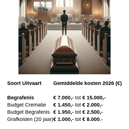
Soort Uitvaart
Gemiddelde kosten 2026 (€)
Begrafenis
€ 7.00
0,-
tot
€ 15.000,-
Budget Crematie
€
1.450,-
tot
€ 2.000,-
Budget B
egrafenis
€
1.950,-
tot
€ 2.500,-
Grafkosten (20 jaar)
€
1.000,-
tot
€ 8.000
,-