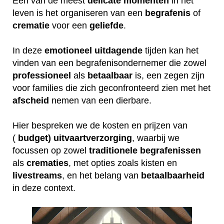
Een van de meest
delicate
momenten
in het
leven is het organiseren van een
begrafenis
of
crematie
voor een
geliefde
.
In deze
emotioneel
uitdagende
tijden kan het
vinden van een begrafenisondernemer die zowel
professioneel
als
betaalbaar
is, een zegen zijn
voor families die zich geconfronteerd zien met het
afscheid
nemen van een dierbare.
Hier bespreken we de kosten en prijzen van
(
budget) uitvaartverzorging
, waarbij we
focussen op zowel
traditionele
begrafenissen
als
crematies
, met opties zoals kisten en
livestreams
, en het belang van
betaalbaarheid
in deze context.