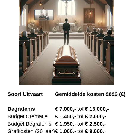
Soort Uitvaart
Gemiddelde kosten 2026 (€)
Begrafenis
€ 7.00
0,-
tot
€ 15.000,-
Budget Crematie
€
1.450,-
tot
€ 2.000,-
Budget B
egrafenis
€
1.950,-
tot
€ 2.500,-
Grafkosten (20 jaar)
€
1.000,-
tot
€ 8.000
,-