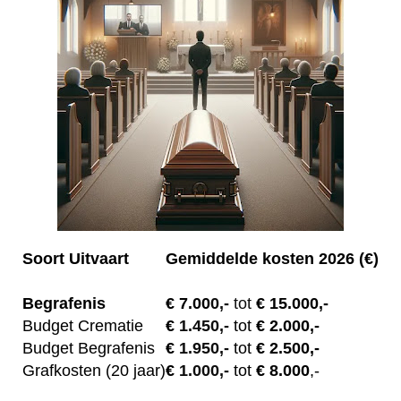
Soort Uitvaart
Gemiddelde kosten 2026 (€)
Begrafenis
€ 7.00
0,-
tot
€ 15.000,-
Budget Crematie
€
1.450,-
tot
€ 2.000,-
Budget B
egrafenis
€
1.950,-
tot
€ 2.500,-
Grafkosten (20 jaar)
€
1.000,-
tot
€ 8.000
,-