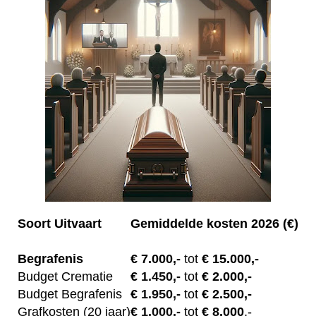
Soort Uitvaart
Gemiddelde kosten 2026 (€)
Begrafenis
€ 7.00
0,-
tot
€ 15.000,-
Budget Crematie
€
1.450,-
tot
€ 2.000,-
Budget B
egrafenis
€
1.950,-
tot
€ 2.500,-
Grafkosten (20 jaar)
€
1.000,-
tot
€ 8.000
,-