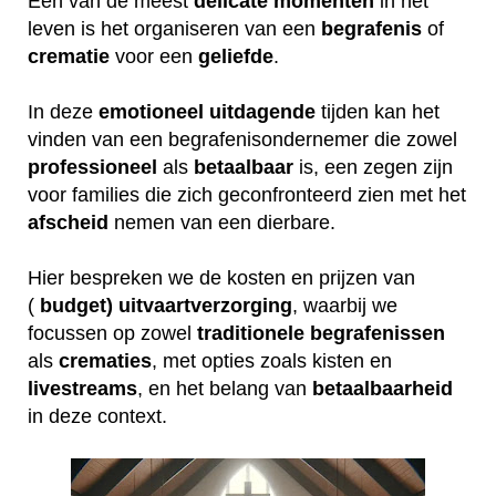
Een van de meest
delicate
momenten
in het
leven is het organiseren van een
begrafenis
of
crematie
voor een
geliefde
.
In deze
emotioneel
uitdagende
tijden kan het
vinden van een begrafenisondernemer die zowel
professioneel
als
betaalbaar
is, een zegen zijn
voor families die zich geconfronteerd zien met het
afscheid
nemen van een dierbare.
Hier bespreken we de kosten en prijzen van
(
budget) uitvaartverzorging
, waarbij we
focussen op zowel
traditionele
begrafenissen
als
crematies
, met opties zoals kisten en
livestreams
, en het belang van
betaalbaarheid
in deze context.